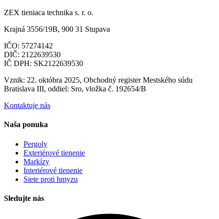
ZEX tieniaca technika s. r. o.
Krajná 3556/19B, 900 31 Stupava
IČO: 57274142
DIČ: 2122639530
IČ DPH: SK2122639530
Vznik: 22. októbra 2025, Obchodný register Mestského súdu
Bratislava III, oddiel: Sro, vložka č. 192654/B
Kontaktuje nás
Naša ponuka
Pergoly
Exteriérové tienenie
Markízy
Interiérové tienenie
Siete proti hmyzu
Sledujte nás