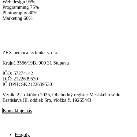
Web design
95%
Programming
75%
Photography
80%
Marketing
60%
ZEX tieniaca technika s. r. o.
Krajná 3556/19B, 900 31 Stupava
IČO: 57274142
DIČ: 2122639530
IČ DPH: SK2122639530
Vznik: 22. októbra 2025, Obchodný register Mestského súdu
Bratislava III, oddiel: Sro, vložka č. 192654/B
Kontaktuje nás
Naša ponuka
Pergoly