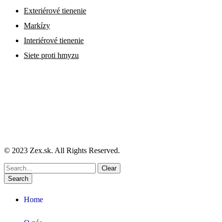
Exteriérové tienenie
Markízy
Interiérové tienenie
Siete proti hmyzu
Sledujte nás
© 2023 Zex.sk. All Rights Reserved.
Go
Clear
to
Search
Top
Home